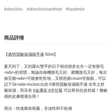
skinclinic
skinclinichandmist
handmist
商品詳情
【
透明質酸保濕噴手液
50ml】
夏天到了，又到露出雙手的日子相信很多女生一定有脫毛
<wbr>的習慣，無論你做機脫毛又好、蜜蠟脫毛又好，每次
做完都<wbr>可能會乾乾地，又唔想搽cream笠痴痴，可以
試下Sk<wbr>inclinic出的 #透明質酸保濕噴手液 非常之舒
服保濕，而且有
#金盞花
#洋甘菊
可以幫你抗炎舒緩！幾敏
感的皮膚都適合用！
用法：快速吸收噴霧，非油性和不粘感