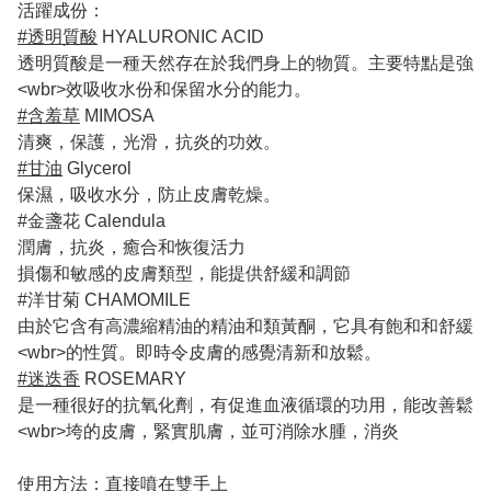
活躍成份：
#透明質酸
HYALURONIC ACID
透明質酸是一種天然存在於我們身上的物質。主要特點是強
<wbr>效吸收水份和保留水分的能力。
#含羞草
MIMOSA
清爽，保護，光滑，抗炎的功效。
#甘油
Glycerol
保濕，吸收水分，防止皮膚乾燥。
#金盞花 Calendula
潤膚，抗炎，癒合和恢復活力
損傷和敏感的皮膚類型，能提供舒緩和調節
#洋甘菊 CHAMOMILE
由於它含有高濃縮精油的精油和類黃酮，它具有飽和和舒緩
<wbr>的性質。即時令皮膚的感覺清新和放鬆。
#迷迭香
ROSEMARY
是一種很好的抗氧化劑，有促進血液循環的功用，能改善鬆
<wbr>垮的皮膚，緊實肌膚，並可消除水腫，消炎
使用方法：直接噴在雙手上