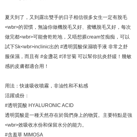
夏天到了，又到露出雙手的日子相信很多女生一定有脫毛
<wbr>的習慣，無論你做機脫毛又好、蜜蠟脫毛又好，每次
做完都<wbr>可能會乾乾地，又唔想搽cream笠痴痴，可以
試下Sk<wbr>inclinic出的 #透明質酸保濕噴手液 非常之舒
服保濕，而且有 #金盞花 #洋甘菊 可以幫你抗炎舒緩！幾敏
感的皮膚都適合用！

用法：快速吸收噴霧，非油性和不粘感

活躍成份：

#透明質酸 HYALURONIC ACID

透明質酸是一種天然存在於我們身上的物質。主要特點是強
<wbr>效吸收水份和保留水分的能力。

#含羞草 MIMOSA
