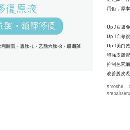
用佢，原本
Up ⤴️皮膚
Up ⤴️自
Up ⤴️美白效
增強皮膚禦
抑制色素細
改善脫皮現
moshe
repairser