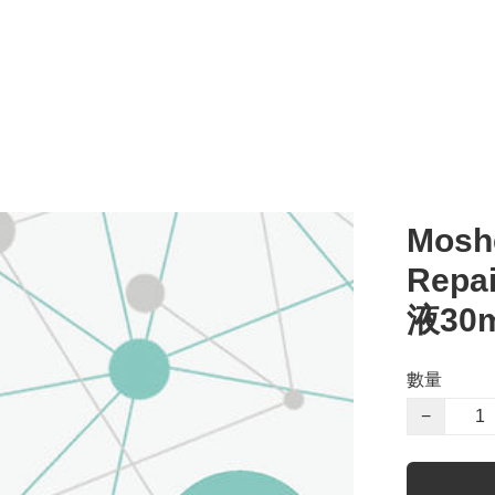
Moshe
Rep
液30m
數量
−