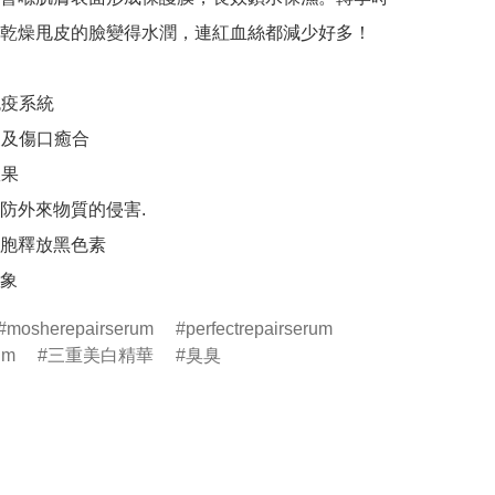
乾燥甩皮的臉變得水潤，連紅血絲都減少好多！

免疫系統

修復及傷口癒合

果

防外來物質的侵害.

胞釋放黑色素

象
mosherepairserum
perfectrepairserum
um
三重美白精華
臭臭