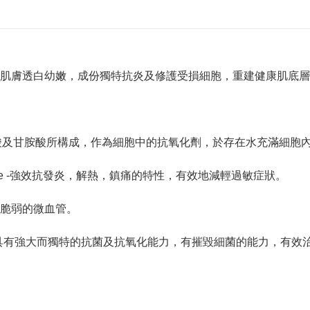
肌膚透白幼嫩，成份獨特抗炎及修護受損細胞，重建健康肌底層
酸及甘胺酸所構成，作為細胞中的抗氧化劑，於存在水充滿細胞內
one -強效抗發炎，解熱，鎮痛的特性，有效地減輕過敏症狀。
脆弱的微血管。
ctor），它具有強大而獨特的抗菌及抗氧化能力，有摧毀細菌的能力