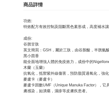
商品詳情
功效:
特效配方有效控制及阻斷黑色素形成，高度補水讓
成份:
谷胱甘肽
英文簡寫：GSH，屬於三肽，由谷胺酸，半胱氨
黑小茴香
能全面地增強人體的免疫效力，成份中的Nigell
木蘭（玉蘭）
抗氧化，抵禦紫外線傷害，預防脂質過氧化，強化
麥盧卡（麥盧卡）
麥盧卡因數UMF（Unique Manuka Fa
膚感染，如潰瘍，濕疹等皮膚疾患者。