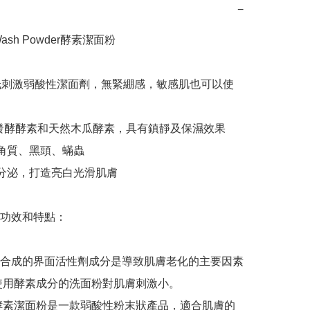
−
 Wash Powder酵素潔面粉

.5的低刺激弱酸性潔面劑，無緊綳感，敏感肌也可以使
發酵酵素和天然木瓜酵素，具有鎮靜及保濕效果

化角質、黑頭、蟎蟲

脂分泌，打造亮白光滑肌膚

功效和特點：

合成的界面活性劑成分是導致肌膚老化的主要因素
使用酵素成分的洗面粉對肌膚刺激小。

ell 酵素潔面粉是一款弱酸性粉末狀產品，適合肌膚的