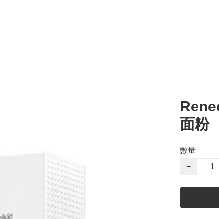
Rene
面粉
數量
−