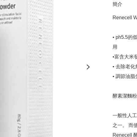
簡介
Renecell
• ph5
用

•富含大米
• 去除老
• 調節油
酵素潔麵粉
一般性人工
之一。 而
Renec