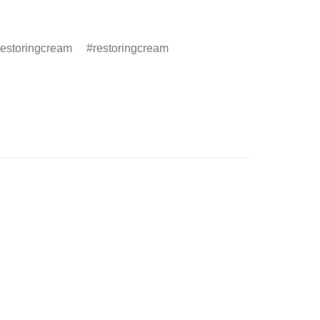
crestoringcream
restoringcream