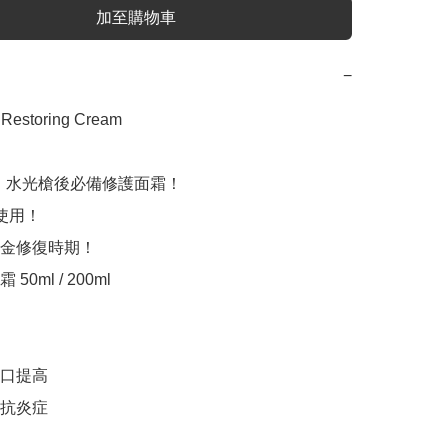
加至購物車
−
 Restoring Cream

U、水光槍後必備修護面霜！

使用！

金修復時期！

0ml / 200ml

口提高

抗炎症
