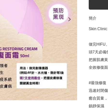
簡介
Skin Clinic
做完HIF
頭7天必備
把握肌膚黃
全效修復面霜 5
#最強修復

迅速封閉傷
癒合質量，
鎮靜保濕
