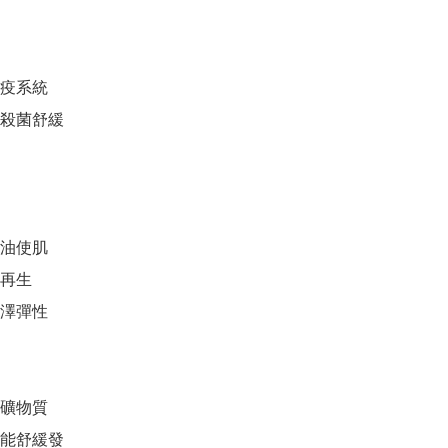
疫系統

殺菌舒緩

油使肌

再生

澤彈性

礦物質

能舒緩發
