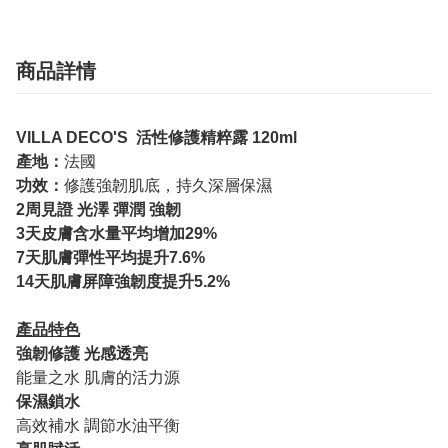
商品詳情
VILLA DECO'S 活性修護精粹露 120ml
產地：
法國
功效：
修護強韌肌底，持久深層保濕
2周見證 光澤 彈潤 強韌
3天皮膚含水量平均增加29%
7天肌膚彈性平均提升7.6%
14天肌膚屏障強韌度提升5.2%
產品特色
強韌修護 光感透亮
能量之水 肌膚的活力源
保濕鎖水
高效補水 調節水油平衡