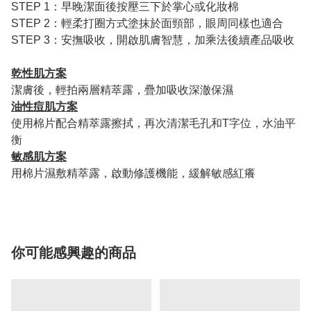
STEP 1：早晚潔面後按壓三下於掌心或化妝棉
STEP 2：輕柔打圈方式塗抹於面頸部，眼周同樣也適合
STEP 3：安撫吸收，開啟肌膚智慧，加乘法後續產品吸收
乾性肌方案
潔膚後，輕拍兩層精萃露，疊加吸收深澈保濕
油性痘肌方案
使用棉片配合精萃露擦拭，再次清潔毛孔和T字位，水油平
衡
敏感肌方案
用棉片濕敷精萃露，啟動修護機能，緩解敏感紅癢
你可能感興趣的商品