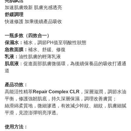
亮肌賦活
加速肌膚煥新 肌膚光感透亮
舒緩調理
快速修護 加乘後續產品吸收
一瓶多效（四效合一）
保濕水：
補水，調節PH值至弱酸性狀態
急救面膜：
補水、舒緩、修復
乳液：
油性肌膚的輕薄乳液
肌底液
：促進面部肌膚微循環，為後續保養品的吸收打通通
道
產品功效：
高能活性精萃
Repair Complex CLR
，深層滋潤，調節水油
平衡，修護強韌肌底，持久深層保濕，調理改善膚質；
絲滑綿柔質地，微細滲透，有效減少幹紋、細紋，肌膚細膩
平滑，見證澎彈明亮淨透。
使用方法：