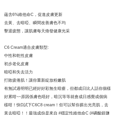
蘊含6%維他命C，促進皮膚更新

去黃、去暗啞、瞬間改善膚色不均

擊退疲態，讓肌膚每天煥發健康光采

C6 Cream適合皮膚類型:

中性和乾性皮膚

初步老化皮膚

暗啞和失去活力

打敗疲倦肌！讓你重新綻放粉嫩肌

有無試過明明已經好好彩無生暗瘡，但都成日比人話你個樣
好累咁~~原因係膚色唔好，暗沉等等就會成日感覺成個病
樣咁！快D試下C6C8 cream！佢可以幫你搽出光亮肌，去
黃去暗啞！！最強成份是來自 #穩定性維他命C (#磷酸鎂鹽 