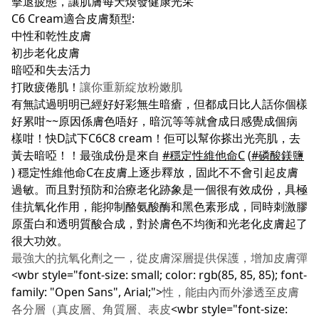
擊退疲態，讓肌膚每天煥發健康光采
C6 Cream適合皮膚類型:
中性和乾性皮膚
初步老化皮膚
暗啞和失去活力
打敗疲倦肌！
讓你重新綻放粉嫩肌
有無試過明明已經好好彩無生暗瘡，但都成日比人話你個樣
好累咁~~原因係膚色唔好，暗沉等等就會成日感覺成個病
樣咁！快D試下C6C8 cream！佢可以幫你搽出光亮肌，去
黃去暗啞！！最強成份是來自
#穩定性維他命C
(
#磷酸鎂鹽
) 穩定性維他命C在皮膚上逐步釋放，固此不不會引起皮膚
過敏。而且對預防和治療老化跡象是一個很有效成份，具極
佳抗氧化作用，能抑制酪氨酸酶和黑色素形成，同時刺激膠
原蛋白和透明質酸合成，對於膚色不均衡和光老化皮膚起了
很大功效。
最強大的抗氧化劑之一，從皮膚深層提供保護，增加皮膚彈
<wbr style="font-size: small; color: rgb(85, 85, 85); font-
family: "Open Sans", Arial;">
性，能由內而外滲透至皮膚
各分層（真皮層、角質層、表皮
<wbr style="font-size: