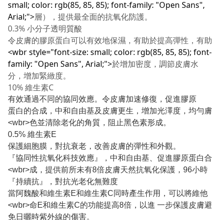
small; color: rgb(85, 85, 85); font-family: "Open Sans",
Arial;">
層），提供最全面的抗氧化防護。
0.3% 小分子透明質酸
令皮膚的膠原蛋白可以有效地保濕，有助於提高彈性，有助
<wbr style="font-size: small; color: rgb(85, 85, 85); font-
family: "Open Sans", Arial;">
於增加密度，調節皮膚水
分，增加緊緻度。
10% 維生素C
有效通過不同的協同效應。令皮膚加速修復，促進膠原
蛋白的合成，中和自由基及皮膚更生，增加光澤度，均勻膚
<wbr>
色並清除老化的角質，阻止黑色素形成。
0.5% 維生素E
保護細胞膜，對抗衰老，改善皮膚的彈性和外觀。
『協同性抗氧化科技效應』，中和自由基、促進膠原蛋白合
<wbr>
成，提供前所未有8倍皮膚天然抗氧化保護，
96小時
『持續抗』
，對抗光老化無難度
當阿魏酸和維生素E和維生素C同時產生作用，可以將維他
<wbr>
命E和維生素C的功能提高8
倍，以進 一步保護皮膚避
免日曬時紫外線的傷害。