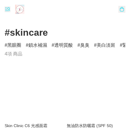
#skincare
黑眼圈
鎖水補濕
透明質酸
臭臭
美白淡斑
緊
4項 商品
Skin Clinic C6 光感面霜
無油防水防曬霜 (SPF 50)