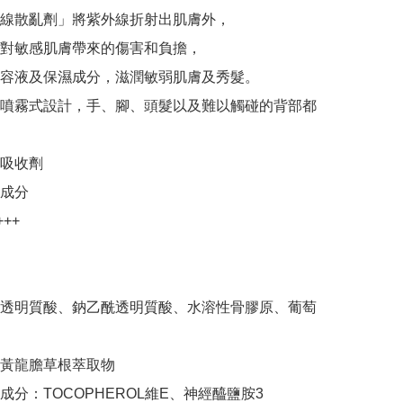
線散亂劑」將紫外線折射出肌膚外，

對敏感肌膚帶來的傷害和負擔，

容液及保濕成分，滋潤敏弱肌膚及秀髮。

噴霧式設計，手、腳、頭髮以及難以觸碰的背部都
吸收劑

成分

++

透明質酸、鈉乙酰透明質酸、水溶性骨膠原、葡萄
黃龍膽草根萃取物

分：TOCOPHEROL維E、神經醯鹽胺3
