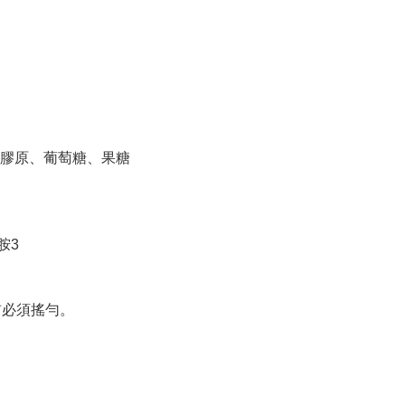
膠原、葡萄糖、果糖
胺3
前必須搖勻。