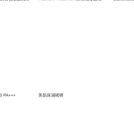
 PA+++
美肌保濕啫喱