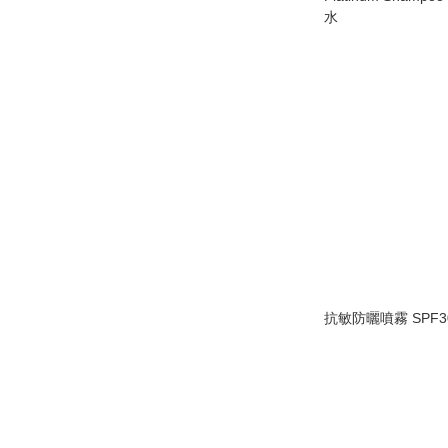
水
抗敏防曬噴霧 SPF30