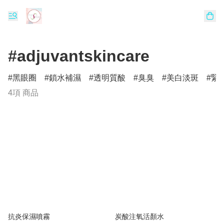
#adjuvantskincare
黑眼圈
鎖水補濕
透明質酸
臭臭
美白淡斑
緊
4項 商品
抗炎保濕噴霧
炭酸注氧活顏水