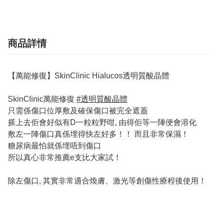
商品詳情
【萬能修復】SkinClinic Hialucos透明質酸晶體
SkinClinic萬能修復
#透明質酸晶體
只需係傷口位厚敷及確保傷口被完全遮蓋
搽上去佢會好似有D一粒粒野咁, 由得佢等一陣便會溶化
敷左一陣傷口真係埋得快左好多！！ 而且非常保濕！
糖尿病最怕就係埋唔到傷口
所以真心非常推薦e支比大家試！
除左傷口, 其實非常適合煥膚、激光等創傷性療程後使用！