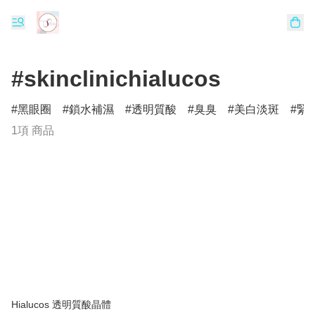
#skinclinichialucos
黑眼圈
鎖水補濕
透明質酸
臭臭
美白淡斑
緊
1項 商品
Hialucos 透明質酸晶體