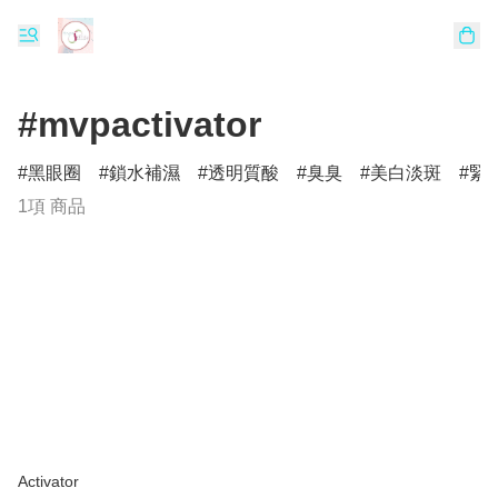
#mvpactivator
黑眼圈
鎖水補濕
透明質酸
臭臭
美白淡斑
緊
1項 商品
Activator