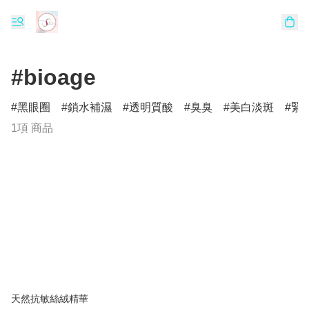
#bioage
黑眼圈
鎖水補濕
透明質酸
臭臭
美白淡斑
緊
1項 商品
天然抗敏絲絨精華