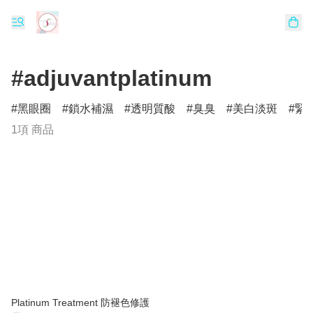
#adjuvantplatinum
黑眼圈
鎖水補濕
透明質酸
臭臭
美白淡斑
緊
1項 商品
Platinum Treatment 防褪色修護