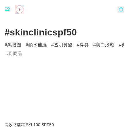
#skinclinicspf50
黑眼圈
鎖水補濕
透明質酸
臭臭
美白淡斑
緊
1項 商品
高效防曬霜 SYL100 SPF50